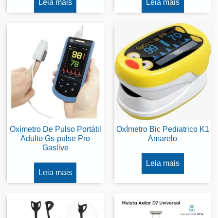
Leia mais
Leia mais
Oxímetro De Pulso Portátil
OxÍmetro Bic Pediatrico K1
Adulto Gs-pulse Pro
Amarelo
Gaslive
Leia mais
Leia mais