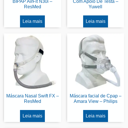
BIPAP AirFit N30i –
Com Apoio De Testa –
ResMed
Yuwell
Leia mais
Leia mais
Máscara Nasal Swift FX –
Máscara facial de Cpap –
ResMed
Amara View – Philips
Leia mais
Leia mais