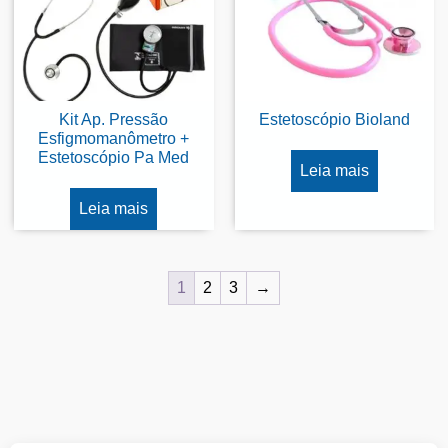
Kit Ap. Pressão
Estetoscópio Bioland
Esfigmomanômetro +
Estetoscópio Pa Med
Leia mais
Leia mais
1
2
3
→